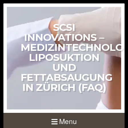
SCSI
INNOVATIONS –
MEDIZINTECHNOLOG
LIPOSUKTION
UND
FETTABSAUGUNG
IN ZÜRICH (FAQ)
Menu