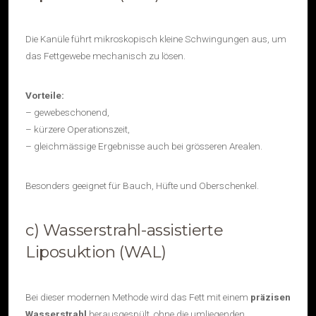
Die Kanüle führt mikroskopisch kleine Schwingungen aus, um
das Fettgewebe mechanisch zu lösen.
Vorteile:
– gewebeschonend,
– kürzere Operationszeit,
– gleichmässige Ergebnisse auch bei grösseren Arealen.
Besonders geeignet für Bauch, Hüfte und Oberschenkel.
c) Wasserstrahl-assistierte
Liposuktion (WAL)
Bei dieser modernen Methode wird das Fett mit einem
präzisen
Wasserstrahl
herausgespült, ohne die umliegenden