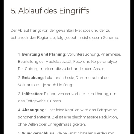
5. Ablauf des Eingriffs
Der Ablauf hängt von der gewählten Methode und der zu
behandelnden Region ab, folgt jedoch meist diesem Schema:
Beratung und Planung:
Voruntersuchung, Anamnese,
Beurteilung der Hautelastizität, Foto- und Körperanalyse.
Der Chirurg markiert die zu behandelnden Areale.
Betäubung:
Lokalanästhesie, Dämmerschlaf oder
Vollnarkose – je nach Umfang.
Infiltration:
Einspritzen der vorbereiteten Lösung, um
das Fettgewebe zu lösen.
Absaugung:
Über feine Kanülen wird das Fettgewebe
schonend entfernt. Ziel ist eine gleichmässige Reduktion,
ohne Dellen oder Unregelmässigkeiten.
Wundverschluss:
Kleine Einstichstellen werden mit