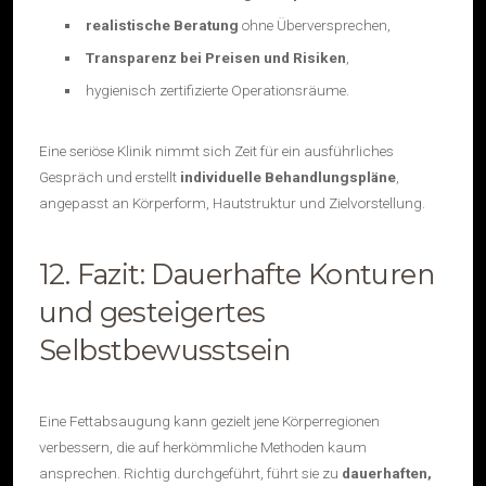
realistische Beratung
ohne Überversprechen,
Transparenz bei Preisen und Risiken
,
hygienisch zertifizierte Operationsräume.
Eine seriöse Klinik nimmt sich Zeit für ein ausführliches
Gespräch und erstellt
individuelle Behandlungspläne
,
angepasst an Körperform, Hautstruktur und Zielvorstellung.
12. Fazit: Dauerhafte Konturen
und gesteigertes
Selbstbewusstsein
Eine Fettabsaugung kann gezielt jene Körperregionen
verbessern, die auf herkömmliche Methoden kaum
ansprechen. Richtig durchgeführt, führt sie zu
dauerhaften,