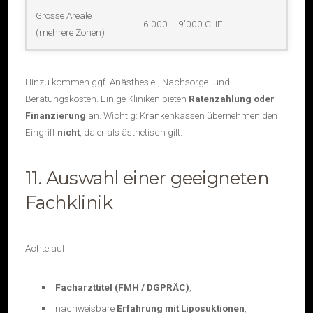
Grosse Areale
6’000 – 9’000 CHF
(mehrere Zonen)
Hinzu kommen ggf. Anästhesie-, Nachsorge- und
Beratungskosten. Einige Kliniken bieten
Ratenzahlung oder
Finanzierung
an. Wichtig: Krankenkassen übernehmen den
Eingriff
nicht
, da er als ästhetisch gilt.
11. Auswahl einer geeigneten
Fachklinik
Achte auf:
Facharzttitel (FMH / DGPRÄC)
,
nachweisbare
Erfahrung mit Liposuktionen
,