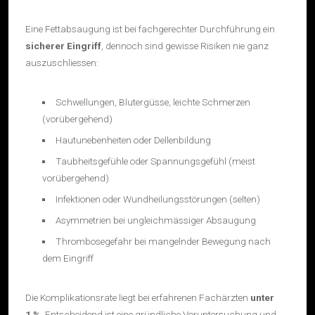
Eine Fettabsaugung ist bei fachgerechter Durchführung ein
sicherer Eingriff
, dennoch sind gewisse Risiken nie ganz
auszuschliessen:
Schwellungen, Blutergüsse, leichte Schmerzen
(vorübergehend)
Hautunebenheiten oder Dellenbildung
Taubheitsgefühle oder Spannungsgefühl (meist
vorübergehend)
Infektionen oder Wundheilungsstörungen (selten)
Asymmetrien bei ungleichmässiger Absaugung
Thrombosegefahr bei mangelnder Bewegung nach
dem Eingriff
Die Komplikationsrate liegt bei erfahrenen Fachärzten
unter
1 %
. Entscheidend ist eine gründliche Voruntersuchung und