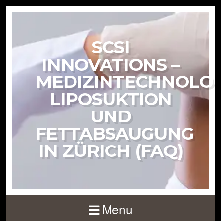
SCSI
INNOVATIONS –
MEDIZINTECHNOLOG
LIPOSUKTION
UND
FETTABSAUGUNG
IN ZÜRICH (FAQ)
Menu