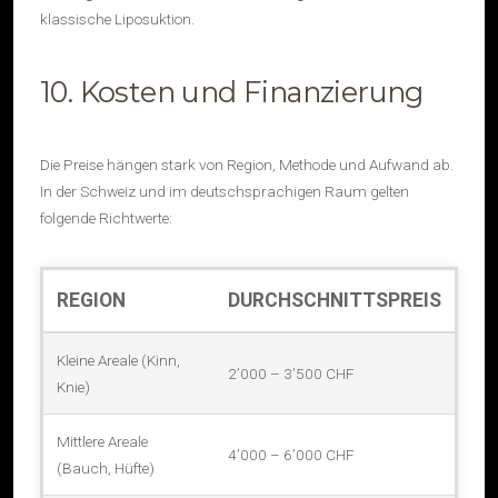
klassische Liposuktion.
10. Kosten und Finanzierung
Die Preise hängen stark von Region, Methode und Aufwand ab.
In der Schweiz und im deutschsprachigen Raum gelten
folgende Richtwerte:
REGION
DURCHSCHNITTSPREIS
Kostenrichtwerte
Kleine Areale (Kinn,
für
2’000 – 3’500 CHF
Knie)
Liposuktion
je
Mittlere Areale
Areal
4’000 – 6’000 CHF
(Bauch, Hüfte)