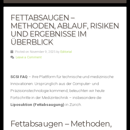
FETTABSAUGEN –
METHODEN, ABLAUF, RISIKEN
UND ERGEBNISSE IM
ÜBERBLICK
Posted on November 9, 2025 by
Editorial
Leave a Comment
SCSI FAQ
– Ihre Plattform für technische und medizinische
Innovationen. Ursprünglich aus der Computer- und
Präzisionstechnologie kommend, beleuchten wir heute
Fortschritte in der Medizintechnik – insbesondere die
Liposuktion (Fettabsaugung)
in Zürich.
Fettabsaugen – Methoden,