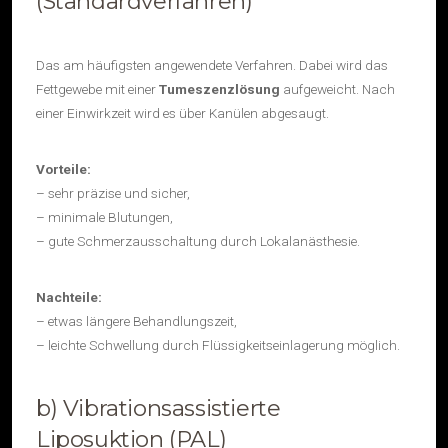
(Standardverfahren)
Das am häufigsten angewendete Verfahren. Dabei wird das
Fettgewebe mit einer
Tumeszenzlösung
aufgeweicht. Nach
einer Einwirkzeit wird es über Kanülen abgesaugt.
Vorteile:
– sehr präzise und sicher,
– minimale Blutungen,
– gute Schmerzausschaltung durch Lokalanästhesie.
Nachteile:
– etwas längere Behandlungszeit,
– leichte Schwellung durch Flüssigkeitseinlagerung möglich.
b) Vibrationsassistierte
Liposuktion (PAL)