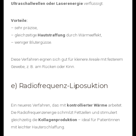
Ultraschallwellen oder Laserenergie
verflüssigt.
Vorteile:
– sehr präzise,
– gleichzeitige
Hautstraffung
durch Wärmeeffekt,
– weniger Blutergüsse.
Diese Verfahren eignen sich gut für kleinere Areale mit festerem
Gewebe, z. B. am Rücken oder Kinn.
e) Radiofrequenz-Liposuktion
Ein neueres Verfahren, das mit
kontrollierter Wärme
arbeitet.
Die Radiofrequenzenergie schmilzt Fettzellen und stimuliert
gleichzeitig die
Kollagenproduktion
– ideal für Patientinnen
mit leichter Hauterschlaffung.