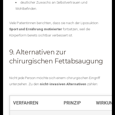
deutlicher Zuwachs an Selbstvertrauen und
Wohlbefinden.
Viele Patientinnen berichten, dass sie nach der Liposuktion
Sport und Ernährung motivierter
fortsetzen, weil die
Körperform bereits sichtbar verbessert ist.
9. Alternativen zur
chirurgischen Fettabsaugung
Nicht jede Person möchte sich einem chirurgischen Eingriff
unterziehen. Zu den
nicht-invasiven Alternativen
zählen:
VERFAHREN
PRINZIP
WIRKUN
Nicht-