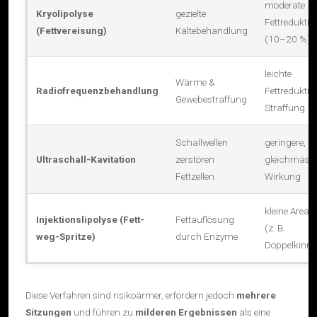
moderate
invasive
Kryolipolyse
gezielte
Fettreduktio
Behandlungsalternativen
(Fettvereisung)
Kältebehandlung
(10–20 %)
und
Wirkprinzipien
leichte
Wärme &
Radiofrequenzbehandlung
Fettreduktio
Gewebestraffung
Straffung
Schallwellen
geringere, a
Ultraschall-Kavitation
zerstören
gleichmäss
Fettzellen
Wirkung
kleine Areale
Injektionslipolyse (Fett-
Fettauflösung
(z. B.
weg-Spritze)
durch Enzyme
Doppelkinn)
Diese Verfahren sind risikoärmer, erfordern jedoch
mehrere
Sitzungen
und führen zu
milderen Ergebnissen
als eine