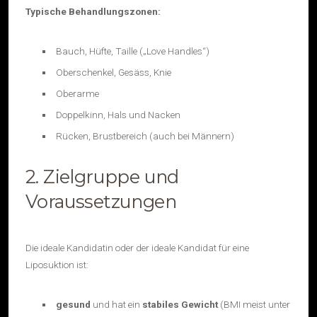
Typische Behandlungszonen:
Bauch, Hüfte, Taille („Love Handles“)
Oberschenkel, Gesäss, Knie
Oberarme
Doppelkinn, Hals und Nacken
Rücken, Brustbereich (auch bei Männern)
2. Zielgruppe und
Voraussetzungen
Die ideale Kandidatin oder der ideale Kandidat für eine
Liposuktion ist:
gesund
und hat ein
stabiles Gewicht
(BMI meist unter