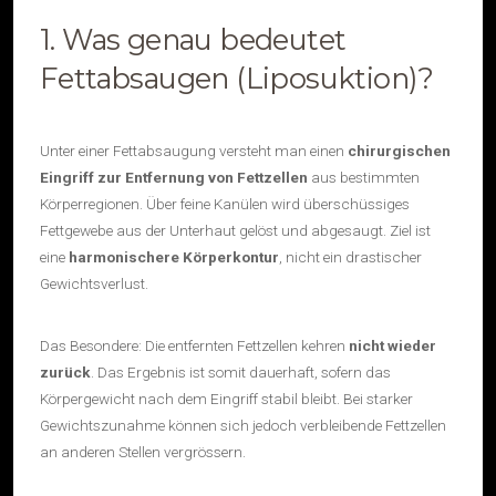
1. Was genau bedeutet
Fettabsaugen (Liposuktion)?
Unter einer Fettabsaugung versteht man einen
chirurgischen
Eingriff zur Entfernung von Fettzellen
aus bestimmten
Körperregionen. Über feine Kanülen wird überschüssiges
Fettgewebe aus der Unterhaut gelöst und abgesaugt. Ziel ist
eine
harmonischere Körperkontur
, nicht ein drastischer
Gewichtsverlust.
Das Besondere: Die entfernten Fettzellen kehren
nicht wieder
zurück
. Das Ergebnis ist somit dauerhaft, sofern das
Körpergewicht nach dem Eingriff stabil bleibt. Bei starker
Gewichtszunahme können sich jedoch verbleibende Fettzellen
an anderen Stellen vergrössern.