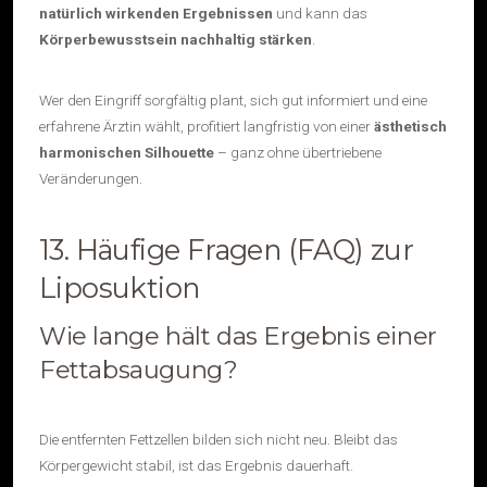
natürlich wirkenden Ergebnissen
und kann das
Körperbewusstsein nachhaltig stärken
.
Wer den Eingriff sorgfältig plant, sich gut informiert und eine
erfahrene Ärztin wählt, profitiert langfristig von einer
ästhetisch
harmonischen Silhouette
– ganz ohne übertriebene
Veränderungen.
13. Häufige Fragen (FAQ) zur
Liposuktion
Wie lange hält das Ergebnis einer
Fettabsaugung?
Die entfernten Fettzellen bilden sich nicht neu. Bleibt das
Körpergewicht stabil, ist das Ergebnis dauerhaft.