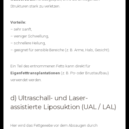
Strukturen stark zu verletzen.
Vorteile:
– sehr sanft,
– weniger Schwellung,
– schnellere Heilung,
– geeignet für sensible Bereiche (z. B. Arme, Hals, Gesicht).
Ein Teil des entnommenen Fetts kann direkt für
Eigenfetttransplantationen
(z. B. Po- oder Brustaufbau)
verwendet werden.
d) Ultraschall- und Laser-
assistierte Liposuktion (UAL / LAL)
Hier wird das Fettgewebe vor dem Absaugen durch