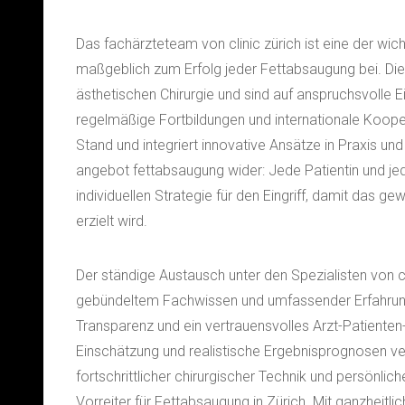
Das fachärzteteam von clinic zürich ist eine der w
maßgeblich zum Erfolg jeder Fettabsaugung bei. Die 
ästhetischen Chirurgie und sind auf anspruchsvolle Ei
regelmäßige Fortbildungen und internationale Koop
Stand und integriert innovative Ansätze in Praxis u
angebot fettabsaugung wider: Jede Patientin und jede
individuellen Strategie für den Eingriff, damit das 
erzielt wird.
Der ständige Austausch unter den Spezialisten von cli
gebündeltem Fachwissen und umfassender Erfahrung
Transparenz und ein vertrauensvolles Arzt-Patienten-
Einschätzung und realistische Ergebnisprognosen ver
fortschrittlicher chirurgischer Technik und persön
Vorreiter für Fettabsaugung in Zürich. Mit ganzhei