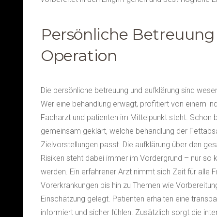
Persönliche Betreuung 
Operation
Die persönliche betreuung und aufklärung sind wesen
Wer eine behandlung erwägt, profitiert von einem in
Facharzt und patienten im Mittelpunkt steht. Schon b
gemeinsam geklärt, welche behandlung der Fettabs
Zielvorstellungen passt. Die aufklärung über den ge
Risiken steht dabei immer im Vordergrund – nur so ka
werden. Ein erfahrener Arzt nimmt sich Zeit für all
Vorerkrankungen bis hin zu Themen wie Vorbereitung
Einschätzung gelegt. Patienten erhalten eine transpa
informiert und sicher fühlen. Zusätzlich sorgt die in