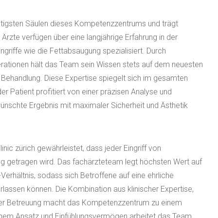
ichtigsten Säulen dieses Kompetenzzentrums und trägt
Ärzte verfügen über eine langjährige Erfahrung in der
ngriffe wie die Fettabsaugung spezialisiert. Durch
erationen hält das Team sein Wissen stets auf dem neuesten
nd Behandlung. Diese Expertise spiegelt sich im gesamten
r Patient profitiert von einer präzisen Analyse und
gewünschte Ergebnis mit maximaler Sicherheit und Ästhetik
nic zürich gewährleistet, dass jeder Eingriff von
 getragen wird. Das fachärzteteam legt höchsten Wert auf
Verhältnis, sodass sich Betroffene auf eine ehrliche
lassen können. Die Kombination aus klinischer Expertise,
licher Betreuung macht das Kompetenzzentrum zu einem
tlichem Ansatz und Einfühlungsvermögen arbeitet das Team