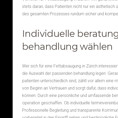
stets daran, dass Patienten nicht nur ein ästheti
des gesamten Prozesses rundum sicher und kompete
Individuelle beratung
behandlung wählen
Wer sich für eine Fettabsaugung in Zürich interessier
die Auswahl der passenden behandlung legen. Gerad
patienten unterschiedlich sind, zählt vor allem eine
von Beginn an Vertrauen und sorgt dafür, dass indi
können. Durch eine persönliche und umfassende ber
operation geschaffen. Ob individuelle terminvereinb
Professionelle Begleitung und transparente Kommuni
vorbereitet in den Eingriff gehen und bestmögliche E