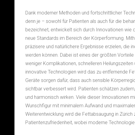
Dank moderner Methoden und fortschrittlicher Techn
denn je – sowohl für Patienten als auch für die beha
bezeichnet, entwickelt sich durch Innovationen wie 
neue Standards im Bereich der Körperformung. Mithilf
präzisere und natürlichere Ergebnisse erzielen, die i
werden können. Dabei ist eines der größten Vorteil
weniger Komplikationen, schnelleren Heilungszeiten
innovative Technologien wird das zu entfernende Fett
Geräte sorgen dafür, dass auch sensible Körperregi
sichtbar verbessert wird. Patienten schätzen zudem
und harmonisch wirken. Viele dieser Innovationen m
Wunschfigur mit minimalem Aufwand und maximaler Si
Weiterentwicklung wird die Fettabsaugung in Züric
Patientenzufriedenheit, wobei moderne Technologie