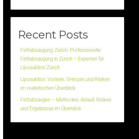
Recent Posts
Fettabsaugung Zürich: Professionelle
Fettabsaugung in Zürich – Experten für
Liposuktion Zürich
Liposuktion: Vorteile, Grenzen und Risiken
im realistischen Überblick
Fettabsaugen – Methoden, Ablauf, Risiken
und Ergebnisse im Überblick