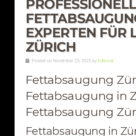
PROFESSIONEL
FETTABSAUGUNG
EXPERTEN FÜR 
ZÜRICH
Posted on November 23, 2025 by
Editorial
Fettabsaugung Züri
Fettabsaugung in Z
Fettabsaugung Zür
Fettabsaugung in Zü