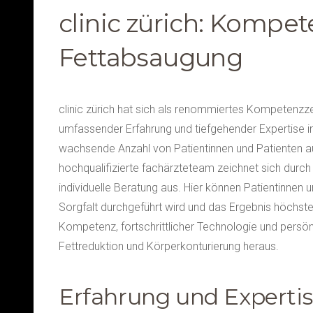
clinic zürich: Kompe
Fettabsaugung
clinic zürich hat sich als renommiertes Kompetenzze
umfassender Erfahrung und tiefgehender Expertise im 
wachsende Anzahl von Patientinnen und Patienten a
hochqualifizierte fachärzteteam zeichnet sich durch
individuelle Beratung aus. Hier können Patientinnen u
Sorgfalt durchgeführt wird und das Ergebnis höchst
Kompetenz, fortschrittlicher Technologie und persönli
Fettreduktion und Körperkonturierung heraus.
Erfahrung und Experti