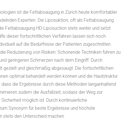
ologien ist die Fettabsaugung in Zürich heute komfortabler
ndelnden Experten. Die Liposuktion, oft als Fettabsaugung
die Fettabsaugung HD-Liposuction stets weiter und setzt
e dieser fortschrittlichen Verfahren lassen sich noch
ndividuell auf die Bedürfnisse der Patienten zugeschnitten
e die Reduzierung von Risiken: Schonende Techniken führen zu
 und geringeren Schmerzen nach dem Eingriff. Durch
 gezielt und gleichmäßig abgesaugt. Die fortschrittlichen
onen optimal behandelt werden können und die Hautstruktur
, dass die Ergebnisse durch diese Methoden langanhaltend
inimieren zudem die Ausfallzeit, sodass der Weg zur
cherheit möglich ist. Durch kontinuierliche
h zum Synonym für beste Ergebnisse und höchste
n stets den Unterschied machen.