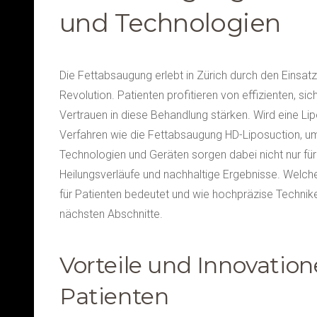
und Technologien
Die Fettabsaugung erlebt in Zürich durch den Eins
Revolution. Patienten profitieren von effizienten, s
Vertrauen in diese Behandlung stärken. Wird eine Li
Verfahren wie die Fettabsaugung HD-Liposuction, um 
Technologien und Geräten sorgen dabei nicht nur für
Heilungsverläufe und nachhaltige Ergebnisse. Welch
für Patienten bedeutet und wie hochpräzise Technik
nächsten Abschnitte.
Vorteile und Innovatio
Patienten